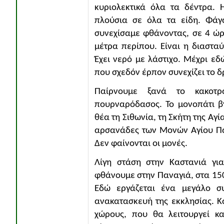
κυριολεκτικά όλα τα δέντρα.
πλούσια σε όλα τα είδη. Φάγα
συνεχίσαμε φθάνοντας, σε 4 ώ
μέτρα περίπου. Είναι η διαστα
Έχει νερό με λάστιχο. Μέχρι εδ
που σχεδόν έρπον συνεχίζει το δ
Παίρνουμε ξανά το κακοτρ
πουρναρόδασος. Το μονοπάτι βγ
θέα τη Σιθωνία, τη Σκήτη της Αγί
αρσανάδες των Μονών Αγίου Παύ
Δεν φαίνονται οι μονές.
Λίγη στάση στην Καστανιά για
φθάνουμε στην Παναγιά, στα 150
Εδώ εργάζεται ένα μεγάλο σ
ανακατασκευή της εκκλησίας. Κ
χώρους, που θα λειτουργεί κα