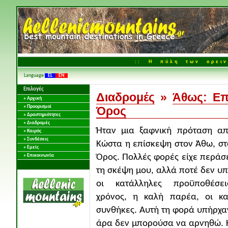
:: Η πύλη των ορειν
Language
EL
EN
Επιλογές
Διαδρομές
»
Άθως: Επ
» Αρχική
» Προορισμοί
Όρος
» Δραστηριότητες
» Διαδρομές
Ήταν μια ξαφνική πρόταση απ
» Καιρός
» Συνδέσεις
Κώστα η επίσκεψη στον Άθω, στ
» Εμείς
Όρος. Πολλές φορές είχε περάσ
» Επικοινωνία
τη σκέψη μου, αλλά ποτέ δεν υ
οι κατάλληλες προϋποθέσε
χρόνος, η καλή παρέα, οι κα
συνθήκες. Αυτή τη φορά υπήρχα
άρα δεν μπορούσα να αρνηθώ. Κ