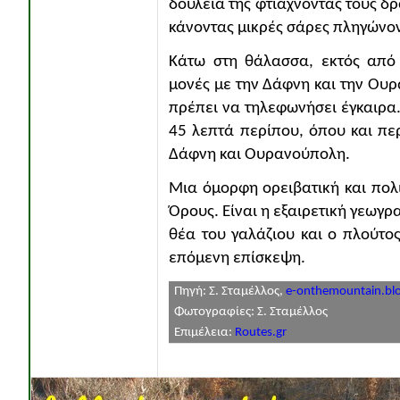
δουλειά της φτιάχνοντας τους δρ
κάνοντας μικρές σάρες πληγώνον
Κάτω στη θάλασσα, εκτός από 
μονές με την Δάφνη και την Ουρα
πρέπει να τηλεφωνήσει έγκαιρα
45 λεπτά περίπου, όπου και πε
Δάφνη και Ουρανούπολη.
Μια όμορφη ορειβατική και πολι
Όρους. Είναι η εξαιρετική γεωγρα
θέα του γαλάζιου και ο πλούτο
επόμενη επίσκεψη.
Πηγή: Σ. Σταμέλλος,
e-onthemountain.bl
Φωτογραφίες: Σ. Σταμέλλος
Επιμέλεια:
Routes.gr