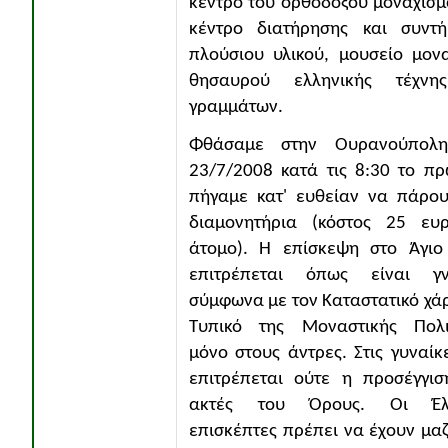
κέντρο του ορθόδοξου μοναχισμ
κέντρο διατήρησης και συντή
πλούσιου υλικού, μουσείο μον
θησαυρού ελληνικής τέχνη
γραμμάτων.
Φθάσαμε στην Ουρανούπολη
23/7/2008 κατά τις 8:30 το πρ
πήγαμε κατ' ευθείαν να πάρο
διαμονητήρια (κόστος 25 ευ
άτομο). Η επίσκεψη στο Άγιο
επιτρέπεται όπως είναι γν
σύμφωνα με τον Καταστατικό χάρ
Τυπικό της Μοναστικής Πολιτ
μόνο στους άντρες. Στις γυναίκ
επιτρέπεται ούτε η προσέγγισ
ακτές του Όρους. Οι Έλ
επισκέπτες πρέπει να έχουν μαζ