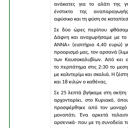
ανάκατες για το αλάτι της γ
ένστικτο της αναπαραγωγή
αφύσικο και τη φύση σε καταπίεσ
Σε δύο ώρες περίπου φθάσαμ
Δάφνη και αναχωρήσαμε με το
ΑΝΝΑ» (εισιτήριο 4,40 ευρώ) γ
προορισμό μας, τον αρσανά (λιμ
των Καυσοκαλυβίων. Από κει α
το περπάτημα στις 2:30 το μεσ
με καλντερίμι και σκαλιά. Η ζέστ
και 18 κιλών ο καθένας.
Σε 25 λεπτά βγήκαμε στη σκήτη
αρχονταρίκι, στο Κυριακό, όπο
προσφέρθηκε από τον μοναχό κ
μονοπάτι. Ένα αρκετά ταλαι
αρσενικά- που με τη συνοδεία 