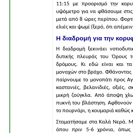
11:15 με προορισμό την κορ
υψόμετρο για να φθάσουμε στις
μετά από 8 ώρες περίπου. Φορτ
ελιές και ψωμί (ξερό, ότι απέμει
Η διαδρομή για την κορυ
Η διαδρομή ξεκινάει νοτιοδυτ
δυτικής πλευράς του Όρους το
δρόμους. Κι εδώ είναι και τ
μοναχών στο βράχο. Φθάνοντας 
παίρνουμε το μονοπάτι προς Αγί
καστανιές, βελανιδιές, οξιές, 
μικρή ζούγκλα. Από άποψη χλω
πυκνή του βλάστηση. Αφθονούν σ
το πουρνάρι, η κουμαριά καθώς 
Σταματήσαμε στα Καλά Νερά. Μ
όπου πριν 5-6 χρόνια, όπως 